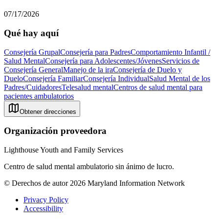
07/17/2026
Qué hay aquí
Consejería Grupal
Consejería para Padres
Comportamiento Infantil /
Salud Mental
Consejería para Adolescentes/Jóvenes
Servicios de
Consejería General
Manejo de la ira
Consejería de Duelo y
Duelo
Consejería Familiar
Consejería Individual
Salud Mental de los
Padres/Cuidadores
Telesalud mental
Centros de salud mental para
pacientes ambulatorios
Obtener direcciones
Organización proveedora
Lighthouse Youth and Family Services
Centro de salud mental ambulatorio sin ánimo de lucro.
© Derechos de autor 2026 Maryland Information Network
Privacy Policy
Accessibility