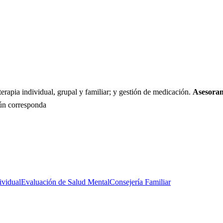
terapia individual, grupal y familiar; y gestión de medicación.
Asesoram
gún corresponda
ividual
Evaluación de Salud Mental
Consejería Familiar