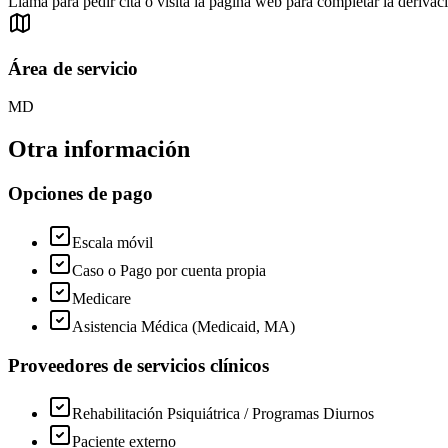
Llama para pedir cita o visita la página web para completar la derivac
Área de servicio
MD
Otra información
Opciones de pago
Escala móvil
Caso o Pago por cuenta propia
Medicare
Asistencia Médica (Medicaid, MA)
Proveedores de servicios clínicos
Rehabilitación Psiquiátrica / Programas Diurnos
Paciente externo