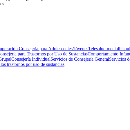
les
cuperación
Consejería para Adolescentes/Jóvenes
Telesalud mental
Psiqui
onsejería para Trastornos por Uso de Sustancias
Comportamiento Infanti
Grupal
Consejería Individual
Servicios de Consejería General
Servicios d
os trastornos por uso de sustancias