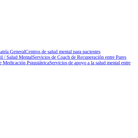
atría General
Centros de salud mental para pacientes
l / Salud Mental
Servicios de Coach de Recuperación entre Pares
e Medicación Psiquiátrica
Servicios de apoyo a la salud mental entre