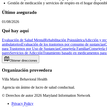
Gestión de medicación y servicios de respiro en el hogar disponib
Último asegurado
01/08/2026
Qué hay aquí
Evaluación de Salud Mental
Rehabilitación Psiquiátrica
Adicción y re
ambulatorios
Evaluación de los trastornos por consumo de sustancias
C
para Trastornos por Uso de Sustancias
Consejería Familiar
Consejería 
pares
Servicios de Adicción
Tratamiento basado en medicamentos para l
Obtener direcciones
Organización proveedora
Villa Maria Behavioral Health
Agencia sin ánimo de lucro de salud conductual.
© Derechos de autor 2026 Maryland Information Network
Privacy Policy