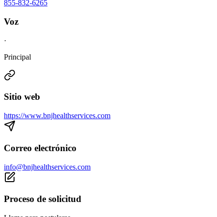
855-832-6265
Voz
·
Principal
Sitio web
https://www.bnjhealthservices.com
Correo electrónico
info@bnjhealthservices.com
Proceso de solicitud